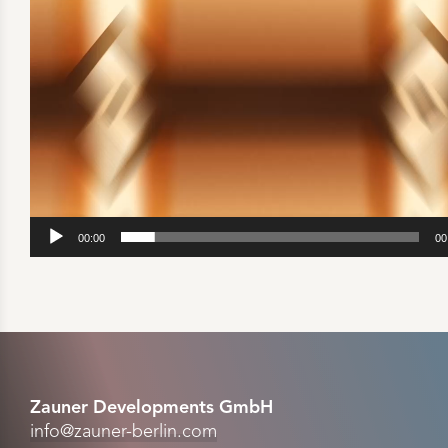
00:00
00
Zauner Developments GmbH
info@zauner-berlin.com